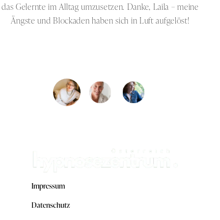
das Gelernte im Alltag umzusetzen. Danke, Laila – meine
Pa
Ängste und Blockaden haben sich in Luft aufgelöst!
n
Martina
Medizinische Assistentin
Impressum
Datenschutz