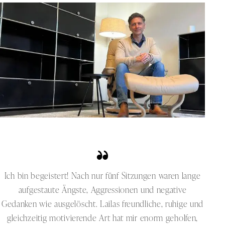
Ich bin begeistert! Nach nur fünf Sitzungen waren lange
I
aufgestaute Ängste, Aggressionen und negative
wi
Gedanken wie ausgelöscht. Lailas freundliche, ruhige und
gleichzeitig motivierende Art hat mir enorm geholfen,
bl