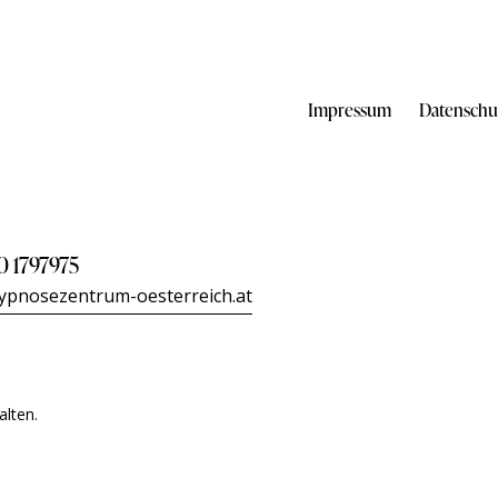
Impressum
Datenschu
0 1797975
Telefo
Sonntag – wi
ypnosezentrum-oesterreich.at
lten.