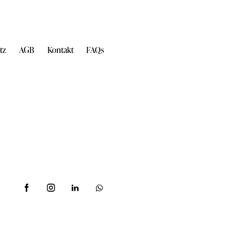
tz
AGB
Kontakt
FAQs
nische Beratung Montag bis
r sind auch am Wochenende
für Sie da!